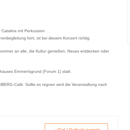
Catalina mit Perkussion …
begleitung hört, ist bei diesem Konzert richtig.
ursommer an alle, die Kultur genießen, Neues entdecken oder
erhauses Emmertsgrund (Forum 1) statt.
eidelBERG-Café. Sollte es regnen wird die Veranstaltung nach
+ iCal / Outlook export